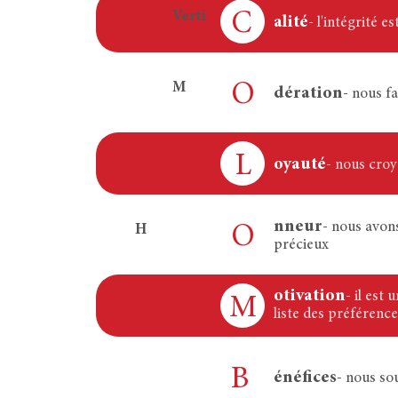
Verti
C
alité
- l'intégrité e
M
O
dération
- nous f
L
oyauté
- nous croy
nneur
- nous avons
H
O
précieux
otivation
- il est
M
liste des préférence
B
énéfices
- nous so