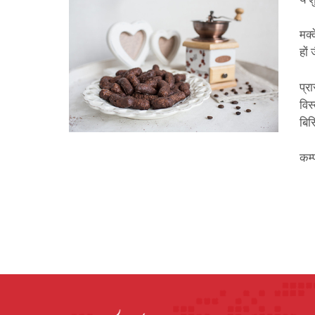
ये 
मक्
हों
प्र
विस
बिस
कम्