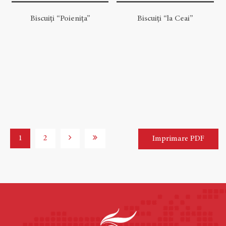
Biscuiți “Poienița”
Biscuiți “la Ceai”
1
2
Imprimare PDF