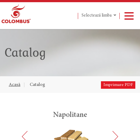
Selectează limba
Catalog
Acasă
Catalog
Imprimare PDF
j
Napolitane