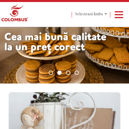
Selectează limba
Сea mai bună calitate
la un preț corect