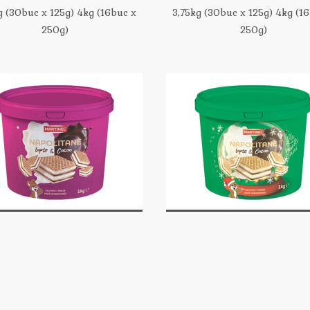
g (30buc x 125g) 4kg (16buc x
3,75kg (30buc x 125g) 4kg (1
250g)
250g)