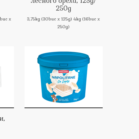
лесного ореха, 125g/
250g
6buc x
3,75kg (30buc x 125g) 4kg (16buc x
250g)
и,