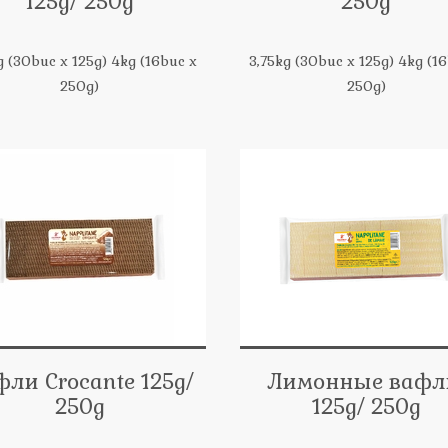
125g/ 250g
250g
g (30buc x 125g) 4kg (16buc x
3,75kg (30buc x 125g) 4kg (1
250g)
250g)
фли Crocante 125g/
Лимонные вафл
250g
125g/ 250g