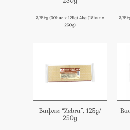
250g
3,75kg (30buc x 125g) 4kg (16buc x
3,75k
250g)
Вафли “Zebra”, 125g/
Bа
250g